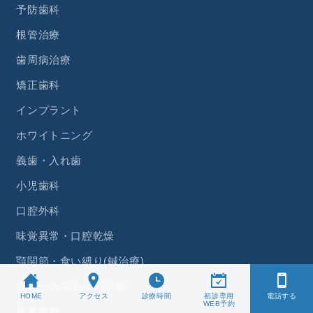
予防歯科
根管治療
歯周病治療
矯正歯科
インプラント
ホワイトニング
義歯・入れ歯
小児歯科
口腔外科
味覚異常・口腔乾燥
顎関節・食い縛り(鍼治療)
ガミースマイルの治療
HOME
アクセス
診療時間
初診専用
電話する
WEB予約
審美歯科