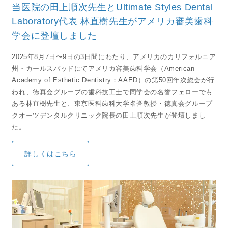
当医院の田上順次先生とUltimate Styles Dental
Laboratory代表 林直樹先生がアメリカ審美歯科
学会に登壇しました
2025年8月7日〜9日の3日間にわたり、アメリカのカリフォルニア
州・カールスバッドにてアメリカ審美歯科学会（American
Academy of Esthetic Dentistry：AAED）の第50回年次総会が行
われ、徳真会グループの歯科技工士で同学会の名誉フェローでも
ある林直樹先生と、東京医科歯科大学名誉教授・徳真会グループ
クオーツデンタルクリニック院長の田上順次先生が登壇しまし
た。
詳しくはこちら