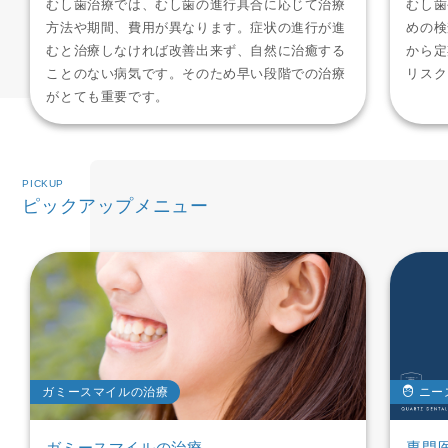
むし歯治療では、むし歯の進行具合に応じて治療
むし歯
方法や期間、費用が異なります。症状の進行が進
めの検
むと治療しなければ改善出来ず、自然に治癒する
から定
ことのない病気です。そのため早い段階での治療
リスク
がとても重要です。
PICKUP
ピックアップメニュー
ガミースマイルの治療
ニー
ガミースマイルの治療
専門