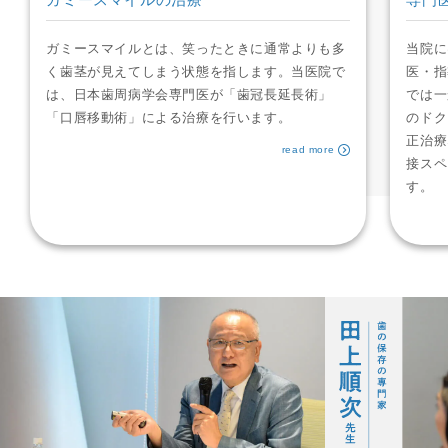
ガミースマイルとは、笑ったときに通常よりも多
当院に
く歯茎が見えてしまう状態を指します。当医院で
医・指
は、日本歯周病学会専門医が「歯冠長延長術」
では一
「口唇移動術」による治療を行います。
のドク
正治療
read more
接スペ
す。