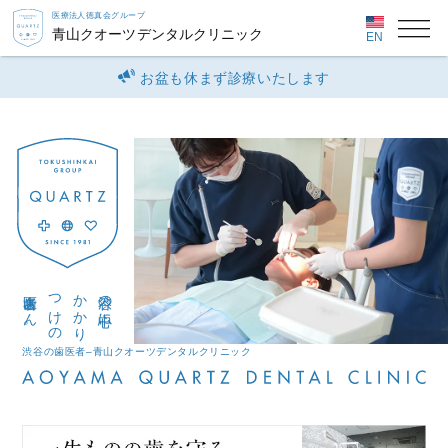
医療法人徳真会グループ
青山クオーツデンタルクリニック
EN
お盆も休まず診療いたします
歯医者さん。
の
か
か
り
つ
け
渋谷の中心に
渋谷の歯医者–青山クオーツデンタルクリニック